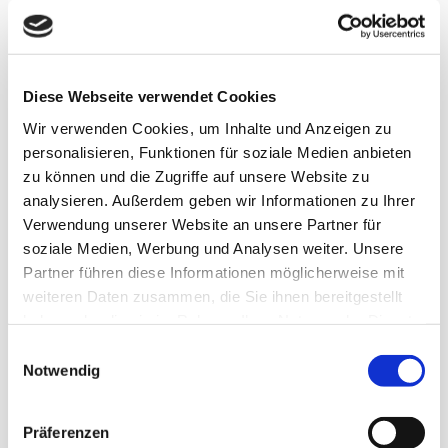
Neu- und Bestandsanlagen vom
Ausrichten des SAT-Spiegels bis
zum Einstellen der Receiver.
Diese Webseite verwendet Cookies
Zusätzlich bieten wir Ihnen
Wir verwenden Cookies, um Inhalte und Anzeigen zu
natürlich auch die Installation,
personalisieren, Funktionen für soziale Medien anbieten
Wartung und Reparatur von
zu können und die Zugriffe auf unsere Website zu
Kabelfernsehanlage sowie DVB-T
analysieren. Außerdem geben wir Informationen zu Ihrer
Antennen an.
Verwendung unserer Website an unsere Partner für
Mitarbeiter
soziale Medien, Werbung und Analysen weiter. Unsere
gesucht
Partner führen diese Informationen möglicherweise mit
weiteren Daten zusammen, die Sie ihnen bereitgestellt
Elektroinstallateur
haben oder die sie im Rahmen Ihrer Nutzung der Dienste
(m/w/d)
gesammelt haben.
Einwilligungsauswahl
Elektroniker/in
Notwendig
(m/w/d)
–
Präferenzen
Fachrichtung