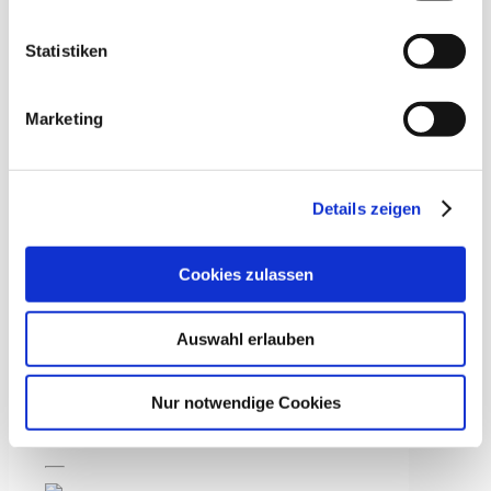
Energie-
und
Statistiken
Gebäudetechnik
Ausbildungsplatz
Marketing
zum
Elektroniker/in
(m/w/d)
–
Details zeigen
Fachrichtung
Energie-
Cookies zulassen
und
Gebäudetechnik
Auswahl erlauben
Weitere
Informationen
Nur notwendige Cookies
unter:
Jobs/Karriere