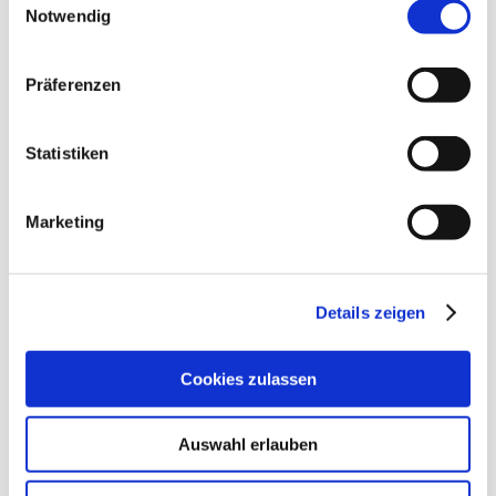
Sanierung
Notwendig
naturwissenschaftliche
Räume und Turnhalle
Präferenzen
Diverse Schulen:
Beleuchtungssanierung
Diverse Schulen: Erstellung
Statistiken
Datennetzwerk Kupfer und
LWL
Marketing
Stadt Wesseling:
Rheinschule Wesseling-
Details zeigen
Urfeld: Neubau
Mehrzweckhalle Urfeld:
Neubau
Cookies zulassen
Sporthalle Wesseling:
Beleuchtungssanierung
Auswahl erlauben
Stadt Bornheim