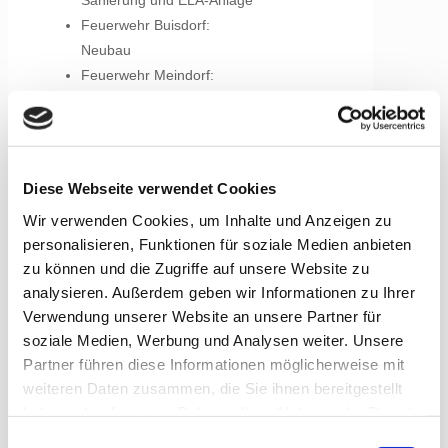
Sanierung und ELA-Anlage
Feuerwehr Buisdorf:
Neubau
Feuerwehr Meindorf:
Umbau/Sanierung
Feuerwehr Niederpleis:
Umbau/Sanierung
Feuerwehr Hangelar:
Diese Webseite verwendet Cookies
Umbau/Sanierung
Wir verwenden Cookies, um Inhalte und Anzeigen zu
Stadt Bonn:
personalisieren, Funktionen für soziale Medien anbieten
zu können und die Zugriffe auf unsere Website zu
Schulzentrum Pennenfeld:
analysieren. Außerdem geben wir Informationen zu Ihrer
Neubau und Sanierung
Verwendung unserer Website an unsere Partner für
Gesamtschule 2:
soziale Medien, Werbung und Analysen weiter. Unsere
Sanierung
Partner führen diese Informationen möglicherweise mit
Konrad-Adenauer-
weiteren Daten zusammen, die Sie ihnen bereitgestellt
Gymnasium: Sanierung
haben oder die sie im Rahmen Ihrer Nutzung der Dienste
Beethovengymnasium:
gesammelt haben.
Einwilligungsauswahl